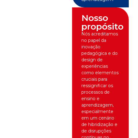
Nosso
propósito
Nós acreditamos
no papel da
inovação
pedagógica e do
design de
experiências
como elementos
cruciais para
ressignificar os
processos de
ensino e
aprendizagem,
especialmente
em um cenário
de hibridização e
de disrupções
contínuas no