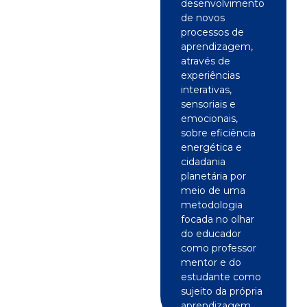
desenvolvimento
de novos
processos de
aprendizagem,
através de
experiências
interativas,
sensoriais e
emocionais,
sobre eficiência
energética e
cidadania
planetária por
meio de uma
metodologia
focada no olhar
do educador
como professor
mentor e do
estudante como
sujeito da própria
aprendizagem.