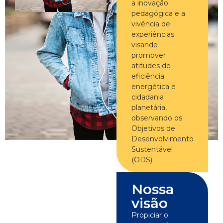
a inovação
pedagógica e a
vivência de
experiências
visando
promover
atitudes de
eficiência
energética e
cidadania
planetária,
observando os
Objetivos de
Desenvolvimento
Sustentável
(ODS)
Nossa
visão​
Propiciar o